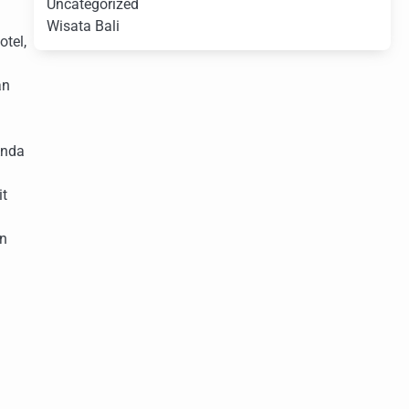
Uncategorized
Wisata Bali
otel,
an
Anda
it
an