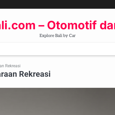
li.com – Otomotif da
Explore Bali by Car
an Rekreasi
araan Rekreasi