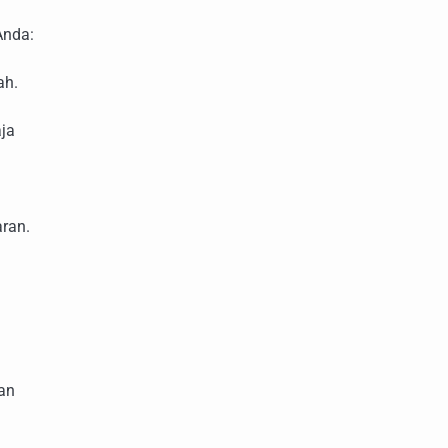
Anda:
ah.
ja
ran.
man