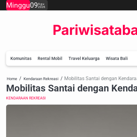
Skip
Minggu
09
Agu
2026
to
content
Pariwisataba
Komunitas
Rental Mobil
Travel Keluarga
Wisata Bali
Mobilitas Santai dengan Kendara
Home
Kendaraan Rekreasi
Mobilitas Santai dengan Kend
KENDARAAN REKREASI