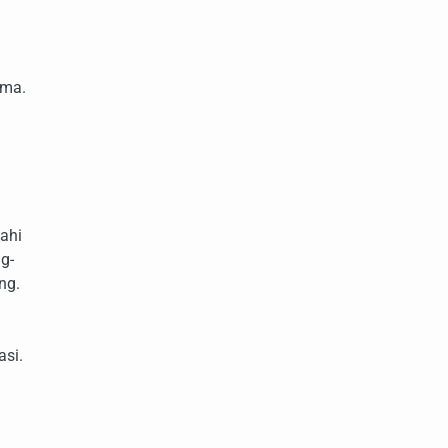
ima.
ahi
g-
ng.
asi.