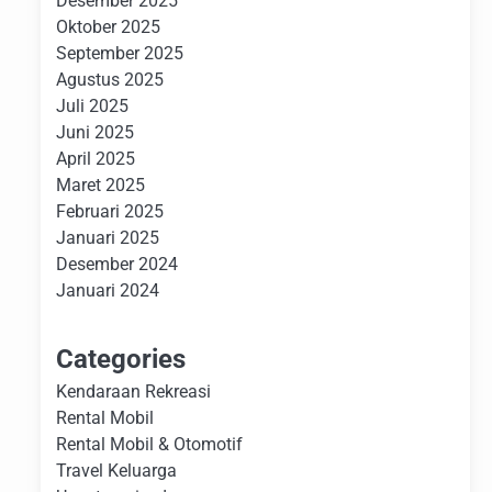
Desember 2025
Oktober 2025
September 2025
Agustus 2025
Juli 2025
Juni 2025
April 2025
Maret 2025
Februari 2025
Januari 2025
Desember 2024
Januari 2024
Categories
Kendaraan Rekreasi
Rental Mobil
Rental Mobil & Otomotif
Travel Keluarga