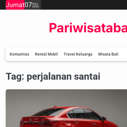
Skip
Jumat
07
Agu
2026
to
content
Pariwisataba
Komunitas
Rental Mobil
Travel Keluarga
Wisata Bali
Tag:
perjalanan santai