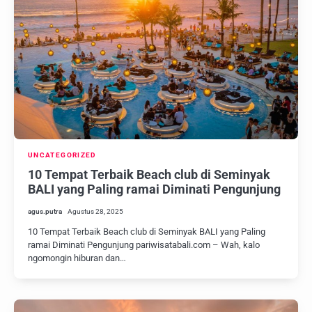
UNCATEGORIZED
10 Tempat Terbaik Beach club di Seminyak
BALI yang Paling ramai Diminati Pengunjung
agus.putra
Agustus 28, 2025
10 Tempat Terbaik Beach club di Seminyak BALI yang Paling
ramai Diminati Pengunjung pariwisatabali.com – Wah, kalo
ngomongin hiburan dan…