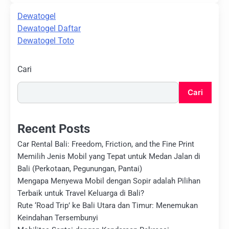
Dewatogel
Dewatogel Daftar
Dewatogel Toto
Cari
Cari
Recent Posts
Car Rental Bali: Freedom, Friction, and the Fine Print
Memilih Jenis Mobil yang Tepat untuk Medan Jalan di
Bali (Perkotaan, Pegunungan, Pantai)
Mengapa Menyewa Mobil dengan Sopir adalah Pilihan
Terbaik untuk Travel Keluarga di Bali?
Rute ‘Road Trip’ ke Bali Utara dan Timur: Menemukan
Keindahan Tersembunyi