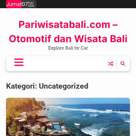
Skip
Jumat
07
Agu
2026
to
content
Pariwisatabali.com –
Otomotif dan Wisata Bali
Explore Bali by Car
Kategori:
Uncategorized