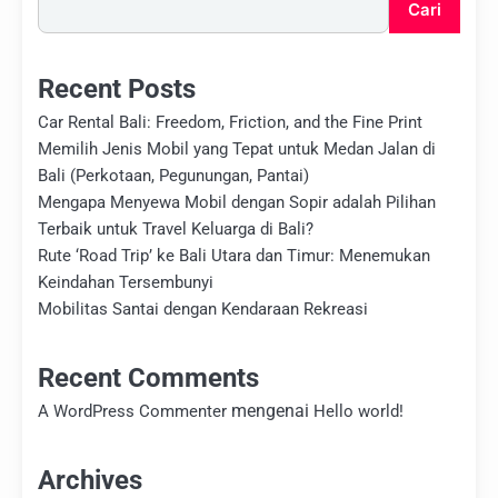
Cari
Recent Posts
Car Rental Bali: Freedom, Friction, and the Fine Print
Memilih Jenis Mobil yang Tepat untuk Medan Jalan di
Bali (Perkotaan, Pegunungan, Pantai)
Mengapa Menyewa Mobil dengan Sopir adalah Pilihan
Terbaik untuk Travel Keluarga di Bali?
Rute ‘Road Trip’ ke Bali Utara dan Timur: Menemukan
Keindahan Tersembunyi
Mobilitas Santai dengan Kendaraan Rekreasi
Recent Comments
mengenai
A WordPress Commenter
Hello world!
Archives