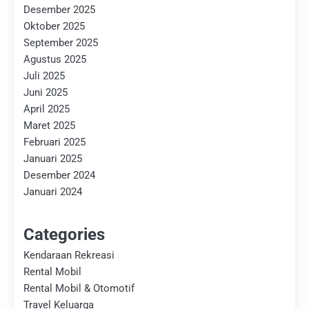
Desember 2025
Oktober 2025
September 2025
Agustus 2025
Juli 2025
Juni 2025
April 2025
Maret 2025
Februari 2025
Januari 2025
Desember 2024
Januari 2024
Categories
Kendaraan Rekreasi
Rental Mobil
Rental Mobil & Otomotif
Travel Keluarga