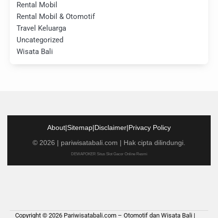
Rental Mobil
Rental Mobil & Otomotif
Travel Keluarga
Uncategorized
Wisata Bali
About
|
Sitemap
|
Disclaimer
|
Privacy Policy
©
2026
|
pariwisatabali.com
| Hak cipta dilindungi.
DEWAPOKER Situs Slot Gacor Online Resmi
Copyright © 2026
Pariwisatabali.com – Otomotif dan Wisata Bali
|