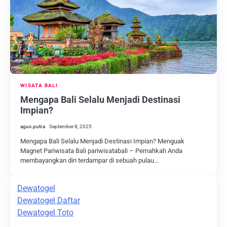
WISATA BALI
Mengapa Bali Selalu Menjadi Destinasi
Impian?
agus.putra
September 8, 2025
Mengapa Bali Selalu Menjadi Destinasi Impian? Menguak
Magnet Pariwisata Bali pariwisatabali – Pernahkah Anda
membayangkan diri terdampar di sebuah pulau…
Dewatogel
Dewatogel Daftar
Dewatogel Toto