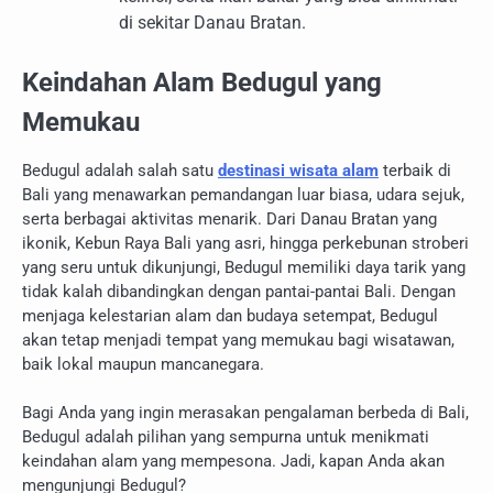
di sekitar Danau Bratan.
Keindahan Alam Bedugul yang
Memukau
Bedugul adalah salah satu
destinasi wisata alam
terbaik di
Bali yang menawarkan pemandangan luar biasa, udara sejuk,
serta berbagai aktivitas menarik. Dari Danau Bratan yang
ikonik, Kebun Raya Bali yang asri, hingga perkebunan stroberi
yang seru untuk dikunjungi, Bedugul memiliki daya tarik yang
tidak kalah dibandingkan dengan pantai-pantai Bali. Dengan
menjaga kelestarian alam dan budaya setempat, Bedugul
akan tetap menjadi tempat yang memukau bagi wisatawan,
baik lokal maupun mancanegara.
Bagi Anda yang ingin merasakan pengalaman berbeda di Bali,
Bedugul adalah pilihan yang sempurna untuk menikmati
keindahan alam yang mempesona. Jadi, kapan Anda akan
mengunjungi Bedugul?