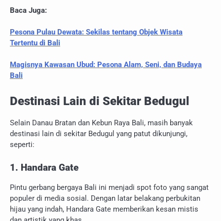
Baca Juga:
Pesona Pulau Dewata: Sekilas tentang Objek Wisata
Tertentu di Bali
Magisnya Kawasan Ubud: Pesona Alam, Seni, dan Budaya
Bali
Destinasi Lain di Sekitar Bedugul
Selain Danau Bratan dan Kebun Raya Bali, masih banyak
destinasi lain di sekitar Bedugul yang patut dikunjungi,
seperti:
1. Handara Gate
Pintu gerbang bergaya Bali ini menjadi spot foto yang sangat
populer di media sosial. Dengan latar belakang perbukitan
hijau yang indah, Handara Gate memberikan kesan mistis
dan artistik yang khas.