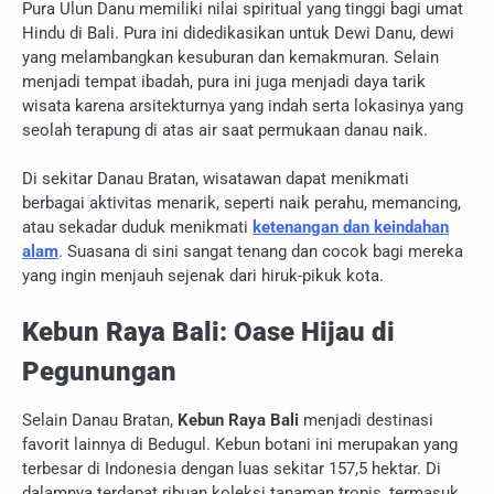
Pura Ulun Danu memiliki nilai spiritual yang tinggi bagi umat
Hindu di Bali. Pura ini didedikasikan untuk Dewi Danu, dewi
yang melambangkan kesuburan dan kemakmuran. Selain
menjadi tempat ibadah, pura ini juga menjadi daya tarik
wisata karena arsitekturnya yang indah serta lokasinya yang
seolah terapung di atas air saat permukaan danau naik.
Di sekitar Danau Bratan, wisatawan dapat menikmati
berbagai aktivitas menarik, seperti naik perahu, memancing,
atau sekadar duduk menikmati
ketenangan dan keindahan
alam
. Suasana di sini sangat tenang dan cocok bagi mereka
yang ingin menjauh sejenak dari hiruk-pikuk kota.
Kebun Raya Bali: Oase Hijau di
Pegunungan
Selain Danau Bratan,
Kebun Raya Bali
menjadi destinasi
favorit lainnya di Bedugul. Kebun botani ini merupakan yang
terbesar di Indonesia dengan luas sekitar 157,5 hektar. Di
dalamnya terdapat ribuan koleksi tanaman tropis, termasuk