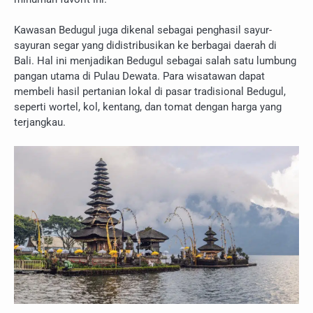
Kawasan Bedugul juga dikenal sebagai penghasil sayur-
sayuran segar yang didistribusikan ke berbagai daerah di
Bali. Hal ini menjadikan Bedugul sebagai salah satu lumbung
pangan utama di Pulau Dewata. Para wisatawan dapat
membeli hasil pertanian lokal di pasar tradisional Bedugul,
seperti wortel, kol, kentang, dan tomat dengan harga yang
terjangkau.