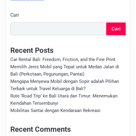
Cari
Cari
Recent Posts
Car Rental Bali: Freedom, Friction, and the Fine Print
Memilih Jenis Mobil yang Tepat untuk Medan Jalan di
Bali (Perkotaan, Pegunungan, Pantai)
Mengapa Menyewa Mobil dengan Sopir adalah Pilihan
Terbaik untuk Travel Keluarga di Bali?
Rute ‘Road Trip’ ke Bali Utara dan Timur: Menemukan
Keindahan Tersembunyi
Mobilitas Santai dengan Kendaraan Rekreasi
Recent Comments