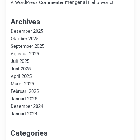
mengenai
A WordPress Commenter
Hello world!
Archives
Desember 2025
Oktober 2025
September 2025
Agustus 2025
Juli 2025
Juni 2025
April 2025
Maret 2025
Februari 2025
Januari 2025
Desember 2024
Januari 2024
Categories