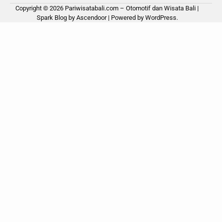
Copyright © 2026
Pariwisatabali.com – Otomotif dan Wisata Bali
|
Spark Blog by
Ascendoor
| Powered by
WordPress
.