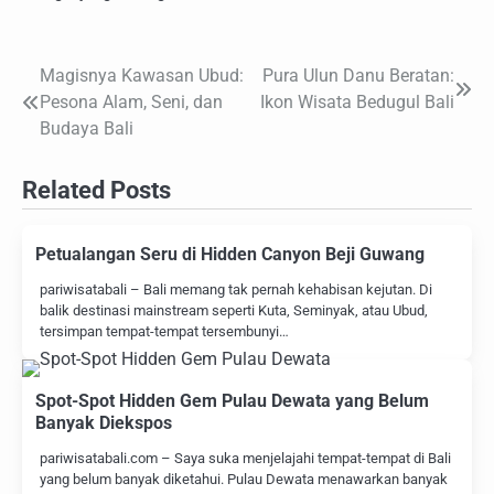
Magisnya Kawasan Ubud:
Pura Ulun Danu Beratan:
Navigasi
Pesona Alam, Seni, dan
Ikon Wisata Bedugul Bali
pos
Budaya Bali
Related Posts
Petualangan Seru di Hidden Canyon Beji Guwang
pariwisatabali – Bali memang tak pernah kehabisan kejutan. Di
balik destinasi mainstream seperti Kuta, Seminyak, atau Ubud,
tersimpan tempat-tempat tersembunyi…
Spot-Spot Hidden Gem Pulau Dewata yang Belum
Banyak Diekspos
pariwisatabali.com – Saya suka menjelajahi tempat-tempat di Bali
yang belum banyak diketahui. Pulau Dewata menawarkan banyak