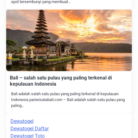
spot tersembunyi yang membuat…
Bali – salah satu pulau yang paling terkenal di
kepulauan Indonesia
Bali adalah salah satu pulau yang paling terkenal di kepulauan
Indonesia pariwisatabali.com – Bali adalah salah satu pulau yang
paling…
Dewatogel
Dewatogel Daftar
Dewatogel Toto