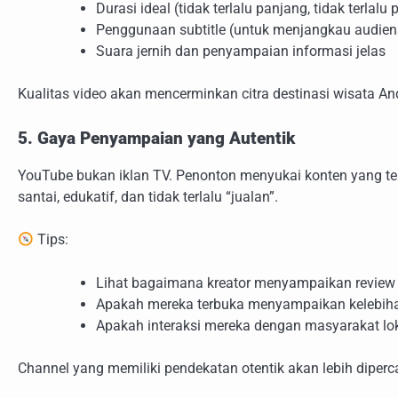
Durasi ideal (tidak terlalu panjang, tidak terlalu
Penggunaan subtitle (untuk menjangkau audiens
Suara jernih dan penyampaian informasi jelas
Kualitas video akan mencerminkan citra destinasi wisata An
5. Gaya Penyampaian yang Autentik
YouTube bukan iklan TV. Penonton menyukai konten yang ter
santai, edukatif, dan tidak terlalu “jualan”.
Tips:
Lihat bagaimana kreator menyampaikan revie
Apakah mereka terbuka menyampaikan kelebih
Apakah interaksi mereka dengan masyarakat lok
Channel yang memiliki pendekatan otentik akan lebih diperc