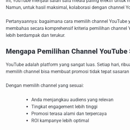
ini, YouTube menjadi salah satu media paling efektif untuk
Namun, untuk hasil maksimal, kolaborasi dengan channel Y
Pertanyaannya: bagaimana cara memilih channel YouTube yan
membahas secara komprehensif kriteria pemilihan channel Y
lebih berdampak dan terukur.
Mengapa Pemilihan Channel YouTube 
YouTube adalah platform yang sangat luas. Setiap hari, ribu
memilih channel bisa membuat promosi tidak tepat sasaran 
Dengan memilih channel yang sesuai:
Anda menjangkau audiens yang relevan
Tingkat engagement lebih tinggi
Promosi terasa alami dan terpercaya
ROI kampanye lebih optimal