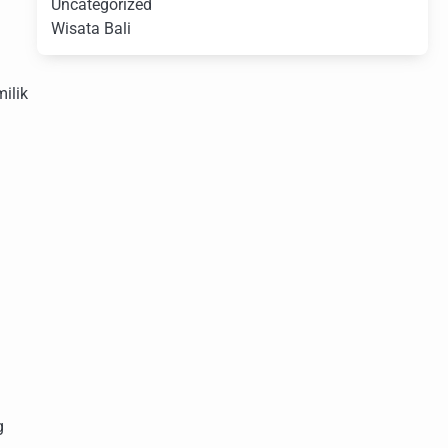
Uncategorized
Wisata Bali
ilik
g