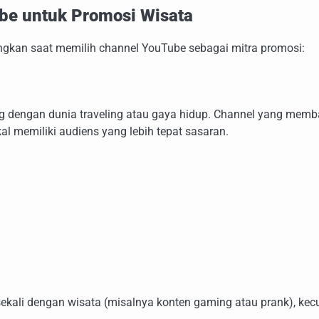
be untuk Promosi Wisata
bangkan saat memilih channel YouTube sebagai mitra promosi:
g dengan dunia traveling atau gaya hidup. Channel yang mem
lokal memiliki audiens yang lebih tepat sasaran.
ali dengan wisata (misalnya konten gaming atau prank), kecu