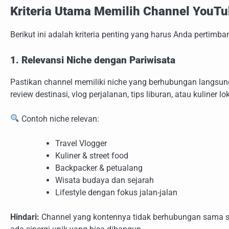
Kriteria Utama Memilih Channel YouTu
Berikut ini adalah kriteria penting yang harus Anda pertim
1. Relevansi Niche dengan Pariwisata
Pastikan channel memiliki niche yang berhubungan langsun
review destinasi, vlog perjalanan, tips liburan, atau kuliner 
Contoh niche relevan:
Travel Vlogger
Kuliner & street food
Backpacker & petualang
Wisata budaya dan sejarah
Lifestyle dengan fokus jalan-jalan
Hindari:
Channel yang kontennya tidak berhubungan sama sek