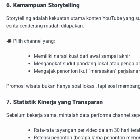
6. Kemampuan Storytelling
Storytelling adalah kekuatan utama konten YouTube yang 
cerita cenderung mudah dilupakan.
Pilih channel yang:
Memiliki narasi kuat dari awal sampai akhir
Mengangkat sudut pandang lokal atau pengala
Mengajak penonton ikut “merasakan” perjalanan
Promosi wisata bukan hanya soal lokasi, tapi soal memban
7. Statistik Kinerja yang Transparan
Sebelum bekerja sama, mintalah data performa channel sepe
Rata-rata tayangan per video dalam 30 hari tera
Retensi penonton (berapa lama penonton menon