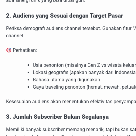
ada sinergi unik yang bisa dibangun.
2. Audiens yang Sesuai dengan Target Pasar
Periksa demografi audiens channel tersebut. Gunakan fitur “A
channel.
Perhatikan:
Usia penonton (misalnya Gen Z vs wisata kelua
Lokasi geografis (apakah banyak dari Indonesia
Bahasa utama yang digunakan
Gaya traveling penonton (hemat, mewah, petua
Kesesuaian audiens akan menentukan efektivitas penyamp
3. Jumlah Subscriber Bukan Segalanya
Memiliki banyak subscriber memang menarik, tapi bukan sat