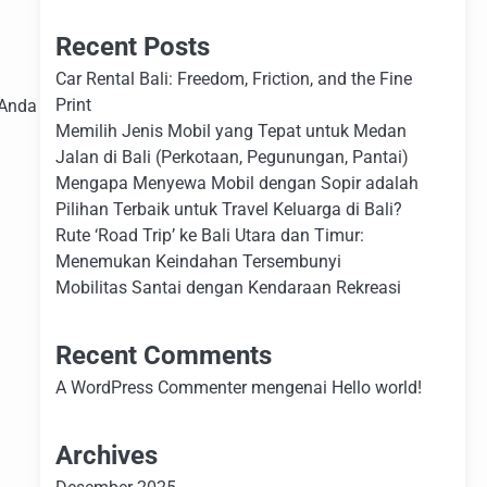
Recent Posts
Car Rental Bali: Freedom, Friction, and the Fine
Print
 Anda
Memilih Jenis Mobil yang Tepat untuk Medan
Jalan di Bali (Perkotaan, Pegunungan, Pantai)
Mengapa Menyewa Mobil dengan Sopir adalah
Pilihan Terbaik untuk Travel Keluarga di Bali?
Rute ‘Road Trip’ ke Bali Utara dan Timur:
Menemukan Keindahan Tersembunyi
Mobilitas Santai dengan Kendaraan Rekreasi
Recent Comments
A WordPress Commenter
mengenai
Hello world!
Archives