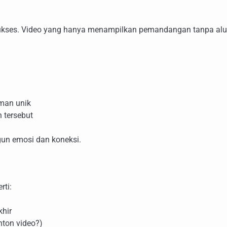
sukses. Video yang hanya menampilkan pemandangan tanpa alu
man unik
 tersebut
gun emosi dan koneksi.
rti:
khir
ton video?)