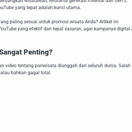
 menjangkau wisatawan, terutama generasi milenial dan Gen Z.
ouTube yang tepat adalah kunci utama.
g paling sesuai untuk promosi wisata Anda? Artikel ini
ouTube yang efektif dan tepat sasaran, agar kampanye digital
Sangat Penting?
an video tentang pariwisata diunggah dari seluruh dunia. Salah
atau bahkan gagal total.