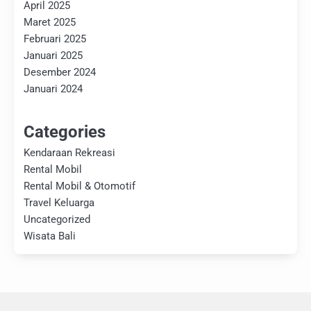
April 2025
Maret 2025
Februari 2025
Januari 2025
Desember 2024
Januari 2024
Categories
Kendaraan Rekreasi
Rental Mobil
Rental Mobil & Otomotif
Travel Keluarga
Uncategorized
Wisata Bali