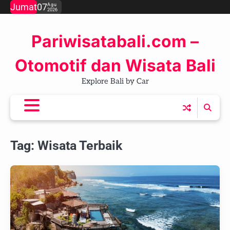
Skip
Jumat
07
Agu
2026
to
content
Pariwisatabali.com –
Otomotif dan Wisata Bali
Explore Bali by Car
Tag:
Wisata Terbaik