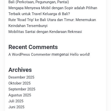
Bali (Perkotaan, Pegunungan, Pantai)
Mengapa Menyewa Mobil dengan Sopir adalah Pilihan
Terbaik untuk Travel Keluarga di Bali?
Rute ‘Road Trip’ ke Bali Utara dan Timur: Menemukan
Keindahan Tersembunyi
Mobilitas Santai dengan Kendaraan Rekreasi
Recent Comments
mengenai
A WordPress Commenter
Hello world!
Archives
Desember 2025
Oktober 2025
September 2025
Agustus 2025
Juli 2025
Juni 2025