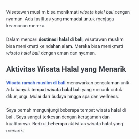
Wisatawan muslim bisa menikmati
wisata halal bali
dengan
nyaman. Ada fasilitas yang memadai untuk menjaga
keamanan mereka.
Dalam mencari
destinasi halal di bali
, wisatawan muslim
bisa menikmati keindahan alam. Mereka bisa menikmati
wisata halal bali
dengan aman dan nyaman.
Aktivitas Wisata Halal yang Menarik
Wisata ramah muslim di bali
menawarkan pengalaman unik.
Ada banyak
tempat wisata halal bali
yang menarik untuk
dikunjungi. Mulai dari budaya hingga spa dan wellness.
Saya pernah mengunjungi beberapa tempat wisata halal di
bali. Saya sangat terkesan dengan keragaman dan
kualitasnya. Berikut beberapa aktivitas wisata halal yang
menarik: