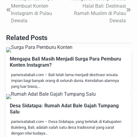
Navigasi
Membuat Konten
Halal Bali: Destinasi
pos
Instagram di Pulau
Ramah Muslim di Pulau
Dewata
Dewata
Related Posts
Mengapa Bali Masih Menjadi Surga Para Pemburu
Konten Instagram?
pariwisatabali.com – Bali telah lama menjadi destinasi wisata
impian bagi banyak orang di seluruh dunia. Keindahan alamnya
yang luar biasa,…
Desa Sidatapa: Rumah Adat Bale Gajah Tumpang
Salu
pariwisatabali.com – Desa Sidatapa, yang terletak di Kabupaten
Buleleng, Bali, adalah salah satu desa tradisional yang sarat
dengan nilai budaya…