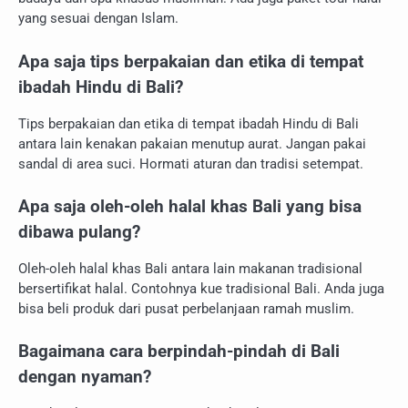
yang sesuai dengan Islam.
Apa saja tips berpakaian dan etika di tempat
ibadah Hindu di Bali?
Tips berpakaian dan etika di tempat ibadah Hindu di Bali
antara lain kenakan pakaian menutup aurat. Jangan pakai
sandal di area suci. Hormati aturan dan tradisi setempat.
Apa saja oleh-oleh halal khas Bali yang bisa
dibawa pulang?
Oleh-oleh halal khas Bali antara lain makanan tradisional
bersertifikat halal. Contohnya kue tradisional Bali. Anda juga
bisa beli produk dari pusat perbelanjaan ramah muslim.
Bagaimana cara berpindah-pindah di Bali
dengan nyaman?