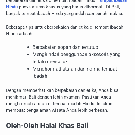
berpakaian dan etika di tempat ibadah Hindu.
Tempat ibadah
Hindu
punya aturan khusus yang harus dihormati. Di Bali,
banyak tempat ibadah Hindu yang indah dan penuh makna.
Beberapa tips untuk berpakaian dan etika di tempat ibadah
Hindu adalah:
Berpakaian sopan dan tertutup
Menghindari penggunaan aksesoris yang
terlalu mencolok
Menghormati aturan dan norma tempat
ibadah
Dengan memperhatikan berpakaian dan etika, Anda bisa
menikmati Bali dengan lebih nyaman. Pastikan Anda
menghormati aturan di tempat ibadah Hindu. Ini akan
membuat pengalaman wisata Anda lebih berkesan.
Oleh-Oleh Halal Khas Bali