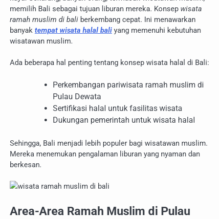
memilih Bali sebagai tujuan liburan mereka. Konsep
wisata
ramah muslim di bali
berkembang cepat. Ini menawarkan
banyak
tempat wisata halal bali
yang memenuhi kebutuhan
wisatawan muslim.
Ada beberapa hal penting tentang konsep wisata halal di Bali:
Perkembangan pariwisata ramah muslim di
Pulau Dewata
Sertifikasi halal untuk fasilitas wisata
Dukungan pemerintah untuk wisata halal
Sehingga, Bali menjadi lebih populer bagi wisatawan muslim.
Mereka menemukan pengalaman liburan yang nyaman dan
berkesan.
Area-Area Ramah Muslim di Pulau