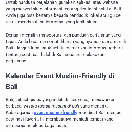
Untuk panduan perjalanan, gunakan aplikasi atau website
yang menyediakan informasi tentang destinasi halal di Bali.
Anda juga bisa bertanya kepada penduduk lokal atau guide
untuk mendapatkan informasi yang lebih akurat.
Dengan memilih transportasi dan panduan perjalanan yang
tepat, Anda bisa menikmati liburan yang nyaman dan aman di
Bali. Jangan lupa untuk selalu memeriksa informasi terbaru
tentang destinasi halal di Bali sebelum melakukan
perjalanan.
Kalender Event Muslim-Friendly di
Bali
Bali, sebuah pulau yang indah di Indonesia, menawarkan
berbagai
wisata ramah muslim di bali
yang menarik.
Keberagaman
event muslim-friendly
membuat Bali menjadi
destinasi favorit. Ini membuatnya menjadi tempat yang
sempurna untuk berbagai acara.