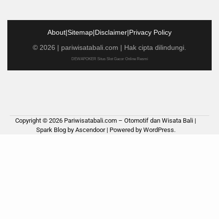
About
|
Sitemap
|
Disclaimer
|
Privacy Policy
©
2026
|
pariwisatabali.com
| Hak cipta dilindungi.
DEWAPOKER Situs Slot Gacor Online Resmi
Copyright © 2026
Pariwisatabali.com – Otomotif dan Wisata Bali
|
Spark Blog by
Ascendoor
| Powered by
WordPress
.