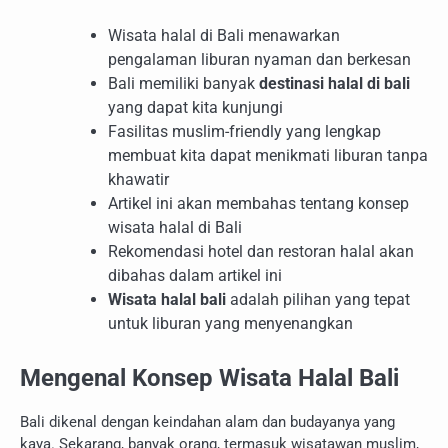
Wisata halal di Bali menawarkan
pengalaman liburan nyaman dan berkesan
Bali memiliki banyak
destinasi halal di bali
yang dapat kita kunjungi
Fasilitas muslim-friendly yang lengkap
membuat kita dapat menikmati liburan tanpa
khawatir
Artikel ini akan membahas tentang konsep
wisata halal di Bali
Rekomendasi hotel dan restoran halal akan
dibahas dalam artikel ini
Wisata halal bali
adalah pilihan yang tepat
untuk liburan yang menyenangkan
Mengenal Konsep Wisata Halal Bali
Bali dikenal dengan keindahan alam dan budayanya yang
kaya. Sekarang, banyak orang, termasuk wisatawan muslim,