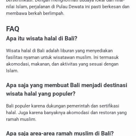
bersertifikasi. Dengan menghormati budaya lokal dan nilai-
nilai Islam, perjalanan di Pulau Dewata ini pasti berkesan dan
membawa berkah berlimpah.
FAQ
Apa itu wisata halal di Bali?
Wisata halal di Bali adalah liburan yang menyediakan
fasilitas nyaman untuk wisatawan muslim. Ini termasuk
akomodasi, makanan, dan aktivitas yang sesuai dengan
Islam.
Apa saja yang membuat Bali menjadi destinasi
wisata halal yang populer?
Bali populer karena dukungan pemerintah dan sertifikasi
halal. Juga karena banyaknya akomodasi dan restoran yang
ramah muslim.
Apa saja area-area ramah muslim di Bali?