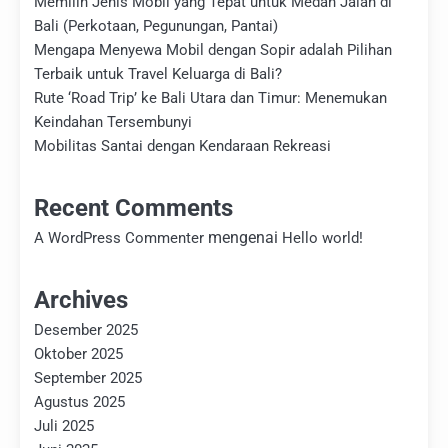
Memilih Jenis Mobil yang Tepat untuk Medan Jalan di
Bali (Perkotaan, Pegunungan, Pantai)
Mengapa Menyewa Mobil dengan Sopir adalah Pilihan
Terbaik untuk Travel Keluarga di Bali?
Rute ‘Road Trip’ ke Bali Utara dan Timur: Menemukan
Keindahan Tersembunyi
Mobilitas Santai dengan Kendaraan Rekreasi
Recent Comments
mengenai
A WordPress Commenter
Hello world!
Archives
Desember 2025
Oktober 2025
September 2025
Agustus 2025
Juli 2025