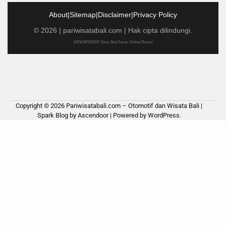
About
|
Sitemap
|
Disclaimer
|
Privacy Policy
©
2026
|
pariwisatabali.com
| Hak cipta dilindungi.
DEWAPOKER Situs Slot Gacor Online Resmi
Copyright © 2026
Pariwisatabali.com – Otomotif dan Wisata Bali
|
Spark Blog by
Ascendoor
| Powered by
WordPress
.