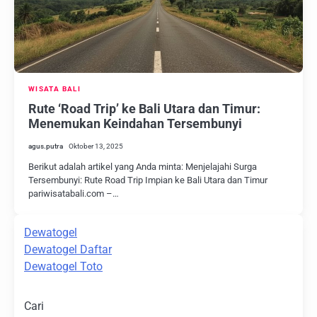
WISATA BALI
Rute ‘Road Trip’ ke Bali Utara dan Timur:
Menemukan Keindahan Tersembunyi
agus.putra
Oktober 13, 2025
Berikut adalah artikel yang Anda minta: Menjelajahi Surga
Tersembunyi: Rute Road Trip Impian ke Bali Utara dan Timur
pariwisatabali.com –…
Dewatogel
Dewatogel Daftar
Dewatogel Toto
Cari