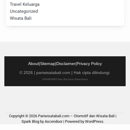
Travel Keluarga
Uncategorized
Wisata Bali
About
|
Sitemap
|
Disclaimer
|
Privacy Policy
©
2026
|
pariwisatabali.com
| Hak cipta dilindungi.
DEWAPOKER Situs Slot Gacor Online Resmi
Copyright © 2026
Pariwisatabali.com – Otomotif dan Wisata Bali
|
Spark Blog by
Ascendoor
| Powered by
WordPress
.