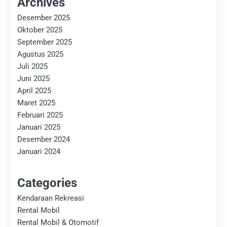
Archives
Desember 2025
Oktober 2025
September 2025
Agustus 2025
Juli 2025
Juni 2025
April 2025
Maret 2025
Februari 2025
Januari 2025
Desember 2024
Januari 2024
Categories
Kendaraan Rekreasi
Rental Mobil
Rental Mobil & Otomotif