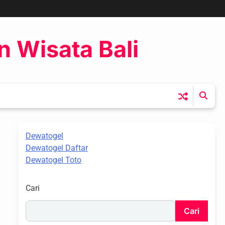
n Wisata Bali
Dewatogel
Dewatogel Daftar
Dewatogel Toto
Cari
Cari