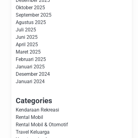
Desember 2025
Oktober 2025
September 2025
Agustus 2025
Juli 2025
Juni 2025
April 2025
Maret 2025
Februari 2025
Januari 2025
Desember 2024
Januari 2024
Categories
Kendaraan Rekreasi
Rental Mobil
Rental Mobil & Otomotif
Travel Keluarga