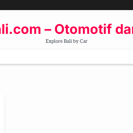
li.com – Otomotif da
Explore Bali by Car