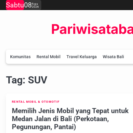
Skip
Sabtu
08
Agu
2026
to
content
Pariwisataba
Komunitas
Rental Mobil
Travel Keluarga
Wisata Bali
Tag:
SUV
RENTAL MOBIL & OTOMOTIF
Memilih Jenis Mobil yang Tepat untuk
Medan Jalan di Bali (Perkotaan,
Pegunungan, Pantai)