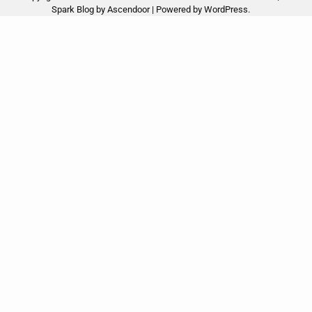
Spark Blog by
Ascendoor
| Powered by
WordPress
.