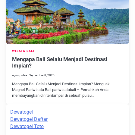
WISATA BALI
Mengapa Bali Selalu Menjadi Destinasi
Impian?
agus.putra
September 8, 2025
Mengapa Bali Selalu Menjadi Destinasi Impian? Menguak
Magnet Pariwisata Bali pariwisatabali – Pernahkah Anda
membayangkan diri terdampar di sebuah pulau…
Dewatogel
Dewatogel Daftar
Dewatogel Toto