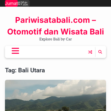
Skip
Jumat
07
Agu
2026
to
content
Pariwisatabali.com –
Otomotif dan Wisata Bali
Explore Bali by Car
Tag:
Bali Utara