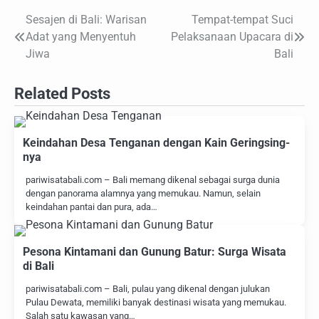
Sesajen di Bali: Warisan
Tempat-tempat Suci
Navigasi
Adat yang Menyentuh
Pelaksanaan Upacara di
pos
Jiwa
Bali
Related Posts
Keindahan Desa Tenganan dengan Kain Geringsing-
nya
pariwisatabali.com – Bali memang dikenal sebagai surga dunia
dengan panorama alamnya yang memukau. Namun, selain
keindahan pantai dan pura, ada…
Pesona Kintamani dan Gunung Batur: Surga Wisata
di Bali
pariwisatabali.com – Bali, pulau yang dikenal dengan julukan
Pulau Dewata, memiliki banyak destinasi wisata yang memukau.
Salah satu kawasan yang…