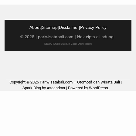
About
|
Sitemap
|
Disclaimer
|
Privacy Policy
©
2026
|
pariwisatabali.com
| Hak cipta dilindungi.
DEWAPOKER Situs Slot Gacor Online Resmi
Copyright © 2026
Pariwisatabali.com – Otomotif dan Wisata Bali
|
Spark Blog by
Ascendoor
| Powered by
WordPress
.