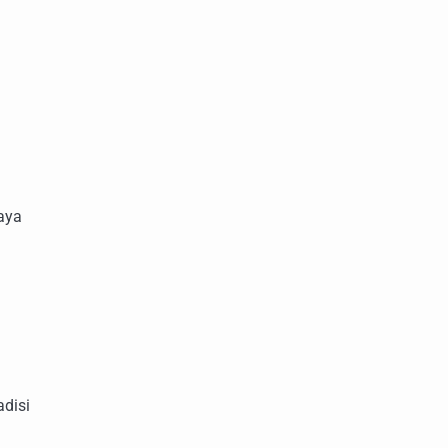
aya
disi