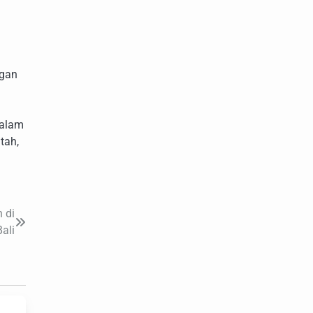
ngan
dalam
tah,
 di
Bali