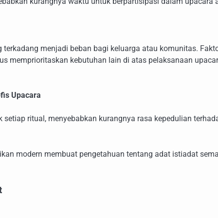
ebabkan kurangnya waktu untuk berpartisipasi dalam upacara a
g terkadang menjadi beban bagi keluarga atau komunitas. Fakt
s memprioritaskan kebutuhan lain di atas pelaksanaan upaca
fis Upacara
setiap ritual, menyebabkan kurangnya rasa kepedulian terhad
didikan modern membuat pengetahuan tentang adat istiadat sem
t