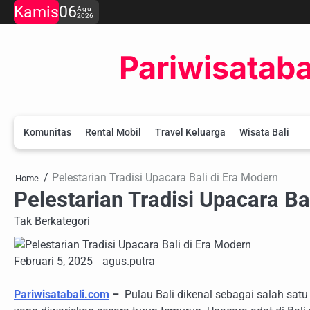
Skip
Kamis
06
Agu
2026
to
content
Pariwisataba
Komunitas
Rental Mobil
Travel Keluarga
Wisata Bali
Pelestarian Tradisi Upacara Bali di Era Modern
Home
Pelestarian Tradisi Upacara Ba
Tak Berkategori
Februari 5, 2025
agus.putra
Pariwisatabali.com
–
Pulau Bali dikenal sebagai salah sat