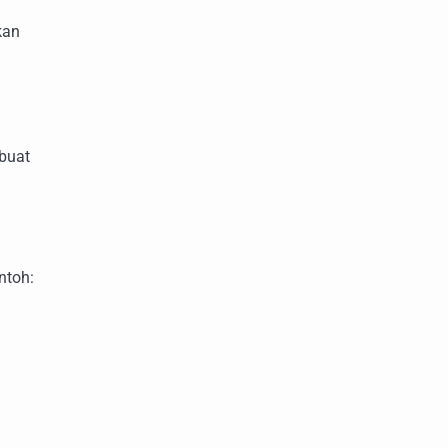
kan
mbuat
ntoh: