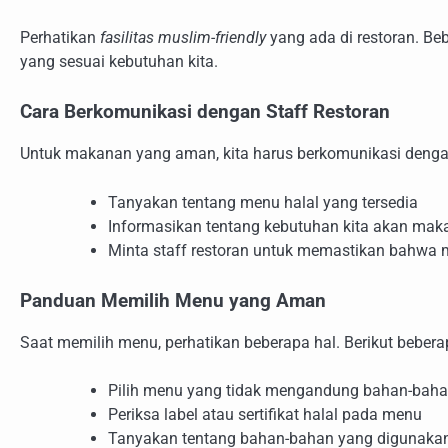
Perhatikan
fasilitas muslim-friendly
yang ada di restoran. B
yang sesuai kebutuhan kita.
Cara Berkomunikasi dengan Staff Restoran
Untuk makanan yang aman, kita harus berkomunikasi dengan s
Tanyakan tentang menu halal yang tersedia
Informasikan tentang kebutuhan kita akan mak
Minta staff restoran untuk memastikan bahwa 
Panduan Memilih Menu yang Aman
Saat memilih menu, perhatikan beberapa hal. Berikut beberap
Pilih menu yang tidak mengandung bahan-bah
Periksa label atau sertifikat halal pada menu
Tanyakan tentang bahan-bahan yang digunaka