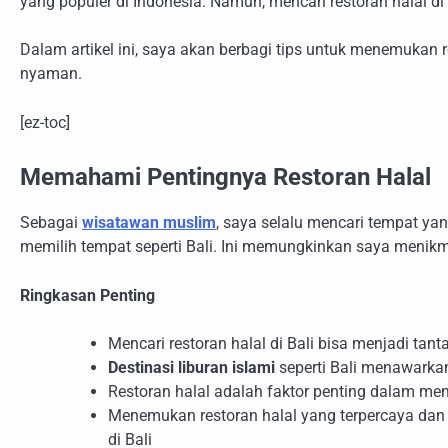
yang populer di Indonesia. Namun, mencari restoran halal di
Dalam artikel ini, saya akan berbagi tips untuk menemukan re
nyaman.
[ez-toc]
Memahami Pentingnya Restoran Halal
Sebagai
wisatawan muslim
, saya selalu mencari tempat ya
memilih tempat seperti Bali. Ini memungkinkan saya menikmat
Ringkasan Penting
Mencari restoran halal di Bali bisa menjadi tan
Destinasi liburan islami
seperti Bali menawark
Restoran halal adalah faktor penting dalam me
Menemukan restoran halal yang terpercaya dan 
di Bali