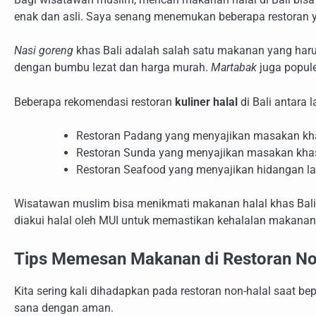
enak dan asli. Saya senang menemukan beberapa restoran y
Nasi goreng
khas Bali adalah salah satu makanan yang haru
dengan bumbu lezat dan harga murah.
Martabak
juga populer
Beberapa rekomendasi restoran
kuliner halal
di Bali antara l
Restoran Padang yang menyajikan masakan k
Restoran Sunda yang menyajikan masakan kha
Restoran Seafood yang menyajikan hidangan la
Wisatawan muslim bisa menikmati makanan halal khas Bali y
diakui halal oleh MUI untuk memastikan kehalalan makanan
Tips Memesan Makanan di Restoran No
Kita sering kali dihadapkan pada restoran non-halal saat b
sana dengan aman.