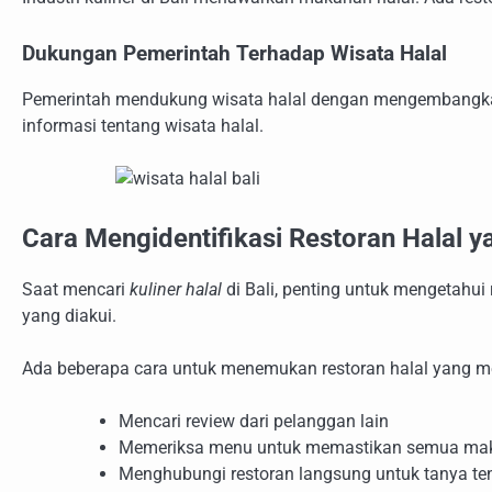
Dukungan Pemerintah Terhadap Wisata Halal
Pemerintah mendukung wisata halal dengan mengembangkan in
informasi tentang wisata halal.
Cara Mengidentifikasi Restoran Halal 
Saat mencari
kuliner halal
di Bali, penting untuk mengetahui 
yang diakui.
Ada beberapa cara untuk menemukan restoran halal yang 
Mencari review dari pelanggan lain
Memeriksa menu untuk memastikan semua mak
Menghubungi restoran langsung untuk tanya ten