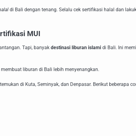
halal
di Bali dengan tenang. Selalu cek sertifikasi halal dan laku
rtifikasi MUI
 tantangan. Tapi, banyak
destinasi liburan islami
di Bali. Ini me
a membuat liburan di Bali lebih menyenangkan.
 ditemukan di Kuta, Seminyak, dan Denpasar. Berikut beberapa co