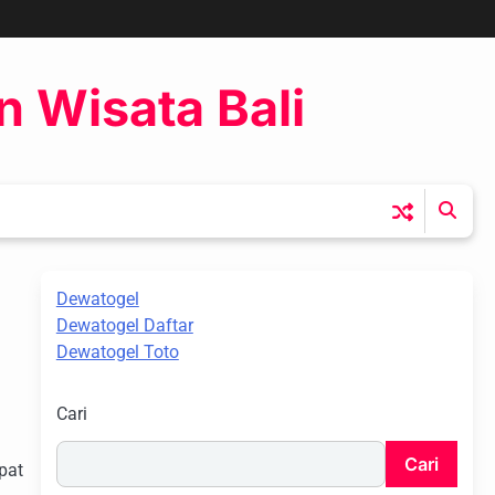
n Wisata Bali
Dewatogel
Dewatogel Daftar
Dewatogel Toto
Cari
Cari
pat