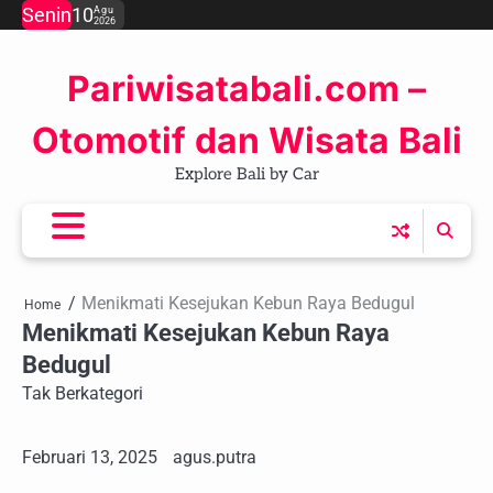
Skip
Senin
10
Agu
2026
to
content
Pariwisatabali.com –
Otomotif dan Wisata Bali
Explore Bali by Car
Menikmati Kesejukan Kebun Raya Bedugul
Home
Menikmati Kesejukan Kebun Raya
Bedugul
Tak Berkategori
Februari 13, 2025
agus.putra