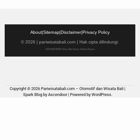
About
|
Sitemap
|
Disclaimer
|
Privacy Policy
©
2026
|
pariwisatabali.com
| Hak cipta dilindungi.
DEWAPOKER Situs Slot Gacor Online Resmi
Copyright © 2026
Pariwisatabali.com – Otomotif dan Wisata Bali
|
Spark Blog by
Ascendoor
| Powered by
WordPress
.