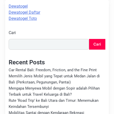
Dewatogel
Dewatogel Daftar
Dewatogel Toto
Cari
Cari
Recent Posts
Car Rental Bali: Freedom, Friction, and the Fine Print
Memilih Jenis Mobil yang Tepat untuk Medan Jalan di
Bali (Perkotaan, Pegunungan, Pantai)
Mengapa Menyewa Mobil dengan Sopir adalah Pilihan
Terbaik untuk Travel Keluarga di Bali?
Rute ‘Road Trip’ ke Bali Utara dan Timur: Menemukan
Keindahan Tersembunyi
Mobilitas Santai dengan Kendaraan Rekreasi