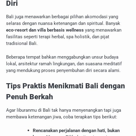
Diri
Bali juga menawarkan berbagai pilihan akomodasi yang
selaras dengan nuansa ketenangan dan spiritual. Banyak
eco-resort dan villa berbasis wellness
yang menawarkan
fasilitas seperti terapi herbal, spa holistik, dan pijat
tradisional Bali.
Beberapa tempat bahkan menggabungkan unsur budaya
lokal, arsitektur ramah lingkungan, dan suasana meditatif
yang mendukung proses penyembuhan diri secara alami.
Tips Praktis Menikmati Bali dengan
Penuh Berkah
Agar liburanmu di Bali tak hanya menyenangkan tapi juga
membawa ketenangan jiwa, coba terapkan tips berikut:
Rencanakan perjalanan dengan hati, bukan