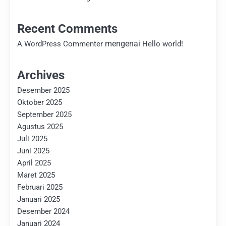
Recent Comments
mengenai
A WordPress Commenter
Hello world!
Archives
Desember 2025
Oktober 2025
September 2025
Agustus 2025
Juli 2025
Juni 2025
April 2025
Maret 2025
Februari 2025
Januari 2025
Desember 2024
Januari 2024