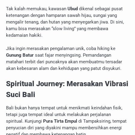
Tak kalah memukau, kawasan
Ubud
dikenal sebagai pusat
ketenangan dengan hamparan sawah hijau, sungai yang
mengalir tenang, dan hutan yang menyegarkan jiwa. Di sini,
kamu bisa merasakan “slow living” yang membawa
kedamaian hakiki.
Jika ingin merasakan pengalaman unik, coba hiking ke
Gunung Batur
saat fajar menyingsing. Pemandangan
matahari terbit dari puncaknya akan membuatmu tersadar
akan kebesaran alam dan kehidupan yang patut disyukuri.
Spiritual Journey: Merasakan Vibrasi
Suci Bali
Bali bukan hanya tempat untuk menikmati keindahan fisik,
tetapi juga tempat ideal untuk melakukan perjalanan
spiritual. Kunjungi
Pura Tirta Empul
di Tampaksiring, tempat
penyucian diri yang diyakini mampu membersihkan energi
negatif dan membawa ketenangan batin.