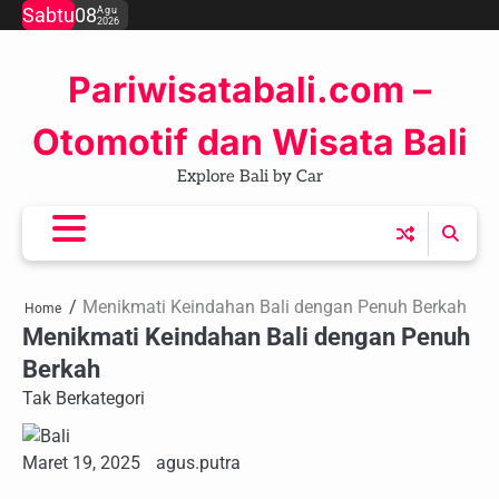
Skip
Sabtu
08
Agu
2026
to
content
Pariwisatabali.com –
Otomotif dan Wisata Bali
Explore Bali by Car
Menikmati Keindahan Bali dengan Penuh Berkah
Home
Menikmati Keindahan Bali dengan Penuh
Berkah
Tak Berkategori
Maret 19, 2025
agus.putra