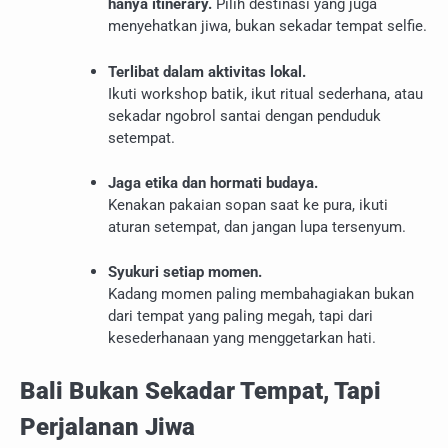
hanya itinerary.
Pilih destinasi yang juga
menyehatkan jiwa, bukan sekadar tempat selfie.
Terlibat dalam aktivitas lokal.
Ikuti workshop batik, ikut ritual sederhana, atau
sekadar ngobrol santai dengan penduduk
setempat.
Jaga etika dan hormati budaya.
Kenakan pakaian sopan saat ke pura, ikuti
aturan setempat, dan jangan lupa tersenyum.
Syukuri setiap momen.
Kadang momen paling membahagiakan bukan
dari tempat yang paling megah, tapi dari
kesederhanaan yang menggetarkan hati.
Bali Bukan Sekadar Tempat, Tapi
Perjalanan Jiwa