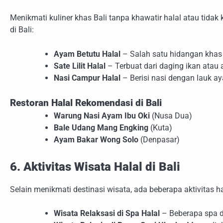
Menikmati kuliner khas Bali tanpa khawatir halal atau tida
di Bali:
Ayam Betutu Halal
– Salah satu hidangan khas B
Sate Lilit Halal
– Terbuat dari daging ikan atau
Nasi Campur Halal
– Berisi nasi dengan lauk ay
Restoran Halal Rekomendasi di Bali
Warung Nasi Ayam Ibu Oki
(Nusa Dua)
Bale Udang Mang Engking
(Kuta)
Ayam Bakar Wong Solo
(Denpasar)
6. Aktivitas Wisata Halal di Bali
Selain menikmati destinasi wisata, ada beberapa aktivitas hal
Wisata Relaksasi di Spa Halal
– Beberapa spa di