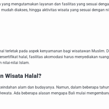
n yang mengutamakan layanan dan fasilitas yang sesuai deng
 mudah diakses, hingga aktivitas wisata yang sesuai dengan nil
onal terletak pada aspek kenyamanan bagi wisatawan Muslim. 
sertifikat halal, fasilitas akomodasi harus menyediakan ruang
nilai-nilai Islam.
 Wisata Halal?
an keindahan alam dan budayanya. Namun, dalam beberapa tahu
Dewata. Ada beberapa alasan mengapa Bali mulai mengemban