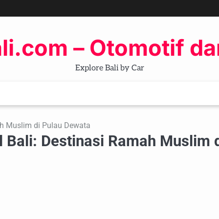
li.com – Otomotif da
Explore Bali by Car
ah Muslim di Pulau Dewata
 Bali: Destinasi Ramah Muslim 