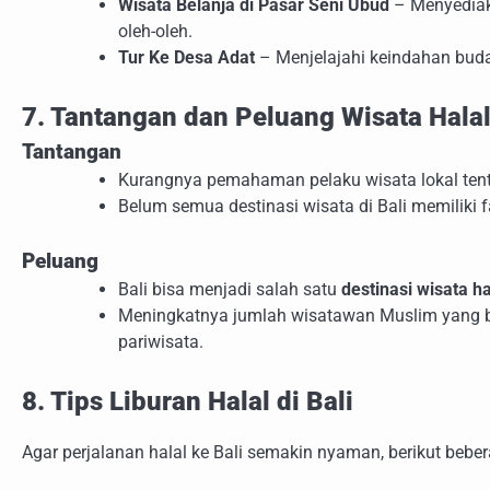
Wisata Belanja di Pasar Seni Ubud
– Menyediak
oleh-oleh.
Tur Ke Desa Adat
– Menjelajahi keindahan buday
7. Tantangan dan Peluang Wisata Halal 
Tantangan
Kurangnya pemahaman pelaku wisata lokal tenta
Belum semua destinasi wisata di Bali memiliki 
Peluang
Bali bisa menjadi salah satu
destinasi wisata ha
Meningkatnya jumlah wisatawan Muslim yang be
pariwisata.
8. Tips Liburan Halal di Bali
Agar perjalanan halal ke Bali semakin nyaman, berikut beber