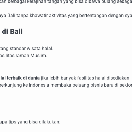
an berbagai kerajinan tangan yang bisa dibawa pulang sebaga
a Bali tanpa khawatir aktivitas yang bertentangan dengan sya
di Bali
ng standar wisata halal.
fasilitas ramah Muslim.
lal terbaik di dunia
jika lebih banyak fasilitas halal disediakan.
rkunjung ke Indonesia membuka peluang bisnis baru di sekto
apa tips yang bisa dilakukan: