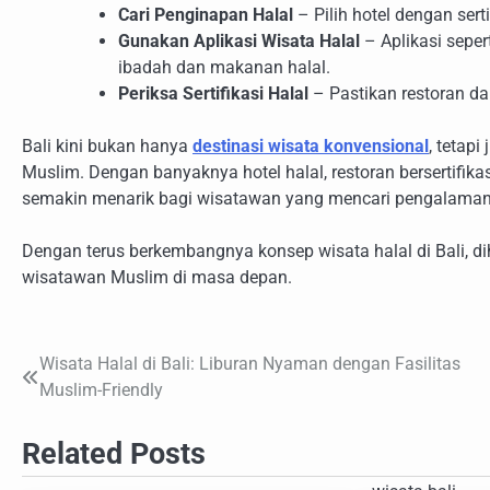
Cari Penginapan Halal
– Pilih hotel dengan sert
Gunakan Aplikasi Wisata Halal
– Aplikasi seper
ibadah dan makanan halal.
Periksa Sertifikasi Halal
– Pastikan restoran da
Bali kini bukan hanya
destinasi wisata konvensional
, tetap
Muslim. Dengan banyaknya hotel halal, restoran bersertifika
semakin menarik bagi wisatawan yang mencari pengalaman l
Dengan terus berkembangnya konsep wisata halal di Bali, d
wisatawan Muslim di masa depan.
Wisata Halal di Bali: Liburan Nyaman dengan Fasilitas
Navigasi
Muslim-Friendly
pos
Related Posts