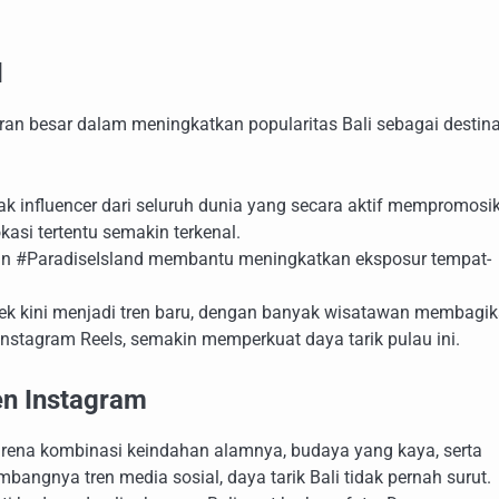
l
an besar dalam meningkatkan popularitas Bali sebagai destina
ak influencer dari seluruh dunia yang secara aktif mempromosi
kasi tertentu semakin terkenal.
 dan #ParadiseIsland membantu meningkatkan eksposur tempat-
dek kini menjadi tren baru, dengan banyak wisatawan membagi
nstagram Reels, semakin memperkuat daya tarik pulau ini.
en Instagram
rena kombinasi keindahan alamnya, budaya yang kaya, serta
angnya tren media sosial, daya tarik Bali tidak pernah surut.