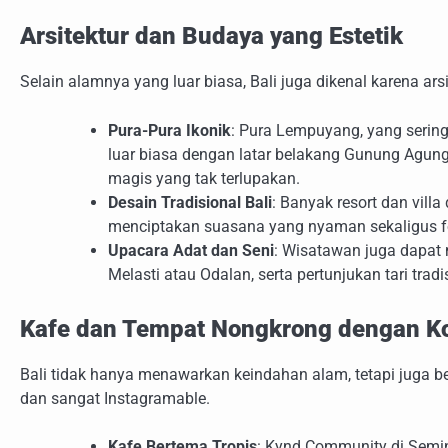
Arsitektur dan Budaya yang Estetik
Selain alamnya yang luar biasa, Bali juga dikenal karena ars
Pura-Pura Ikonik
: Pura Lempuyang, yang serin
luar biasa dengan latar belakang Gunung Agun
magis yang tak terlupakan.
Desain Tradisional Bali
: Banyak resort dan vill
menciptakan suasana yang nyaman sekaligus f
Upacara Adat dan Seni
: Wisatawan juga dapat
Melasti atau Odalan, serta pertunjukan tari tradi
Kafe dan Tempat Nongkrong dengan K
Bali tidak hanya menawarkan keindahan alam, tetapi juga 
dan sangat Instagramable.
Kafe Bertema Tropis
: Kynd Community di Semin