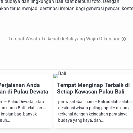
i budaya dan lingkungan Bali saat berburu foto. Dengan
akan terus menjadi destinasi impian bagi generasi pencari kont
Tempat Wisata Terkenal di Bali yang Wajib Dikunjungi
Perjalanan Anda
Tempat Menginap Terbaik di
an di Pulau Dewata
Setiap Kawasan Pulau Bali
om – Pulau Dewata, atau
pariwisatabali.com – Bali adalah salah 
gan nama Bali, telah lama
destinasi wisata paling populer di dunia,
i impian bagi banyak
terkenal dengan keindahan pantainya,
uruh…
budaya yang kaya, dan…