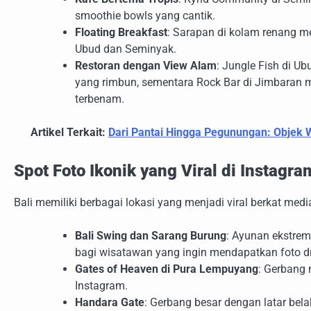
smoothie bowls yang cantik.
Floating Breakfast
: Sarapan di kolam renang me
Ubud dan Seminyak.
Restoran dengan View Alam
: Jungle Fish di
yang rimbun, sementara Rock Bar di Jimbaran 
terbenam.
Artikel Terkait:
Dari Pantai Hingga Pegunungan: Objek W
Spot Foto Ikonik yang Viral di Instagra
Bali memiliki berbagai lokasi yang menjadi viral berkat medi
Bali Swing dan Sarang Burung
: Ayunan ekstrem
bagi wisatawan yang ingin mendapatkan foto d
Gates of Heaven di Pura Lempuyang
: Gerbang 
Instagram.
Handara Gate
: Gerbang besar dengan latar bela