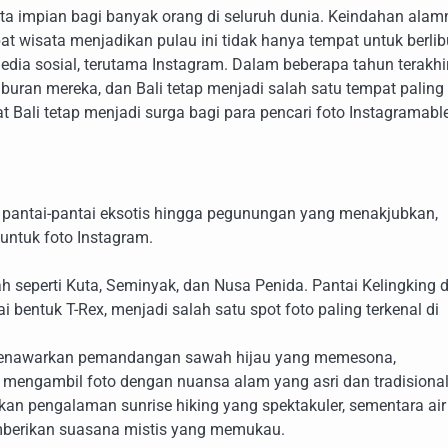
ata impian bagi banyak orang di seluruh dunia. Keindahan alam
t wisata menjadikan pulau ini tidak hanya tempat untuk berlibu
edia sosial, terutama Instagram. Dalam beberapa tahun terakhir
buran mereka, dan Bali tetap menjadi salah satu tempat paling
 Bali tetap menjadi surga bagi para pencari foto Instagramabl
i pantai-pantai eksotis hingga pegunungan yang menakjubkan,
untuk foto Instagram.
dah seperti Kuta, Seminyak, dan Nusa Penida. Pantai Kelingking d
bentuk T-Rex, menjadi salah satu spot foto paling terkenal di
 menawarkan pemandangan sawah hijau yang memesona,
engambil foto dengan nuansa alam yang asri dan tradisional
an pengalaman sunrise hiking yang spektakuler, sementara air
mberikan suasana mistis yang memukau.