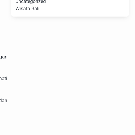
Uncategorized
Wisata Bali
ngan
mati
 dan