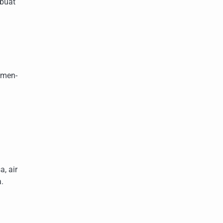
mbuat
omen-
, air
.