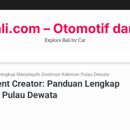
li.com – Otomotif da
Explore Bali by Car
Lengkap Menjelajahi Destinasi Kekinian Pulau Dewata
ent Creator: Panduan Lengkap
n Pulau Dewata