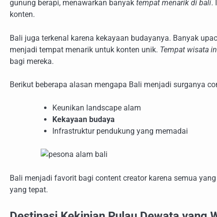
gunung berapi, menawarkan banyak
tempat menarik di bali
.
konten.
Bali juga terkenal karena kekayaan budayanya. Banyak upaca
menjadi tempat menarik untuk konten unik.
Tempat wisata in
bagi mereka.
Berikut beberapa alasan mengapa Bali menjadi surganya con
Keunikan landscape alam
Kekayaan budaya
Infrastruktur pendukung yang memadai
Bali menjadi favorit bagi content creator karena semua yang 
yang tepat.
Destinasi Kekinian Pulau Dewata yang W