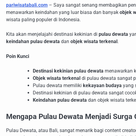
pariwisatabali.com
– Saya sangat senang membagikan penga
menawarkan keindahan yang luar biasa dan banyak
objek w
wisata paling populer di Indonesia.
Kita akan menjelajahi destinasi kekinian di
pulau dewata
yan
keindahan pulau dewata
dan
objek wisata terkenal
.
Poin Kunci
Destinasi kekinian pulau dewata
menawarkan ke
Objek wisata terkenal
di pulau dewata sangat po
Pulau dewata memiliki
kekayaan budaya
yang 
Destinasi kekinian di pulau dewata sangat cocok
Keindahan pulau dewata
dan objek wisata terk
Mengapa Pulau Dewata Menjadi Surga 
Pulau Dewata, atau Bali, sangat menarik bagi content creato