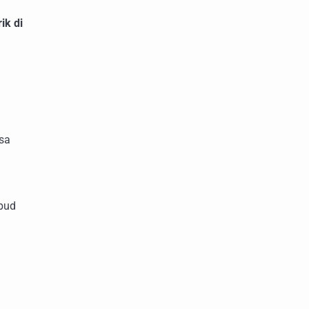
ik di
sa
bud