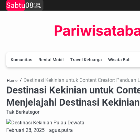
Skip
Sabtu
08
Agu
2026
to
content
Pariwisataba
Komunitas
Rental Mobil
Travel Keluarga
Wisata Bali
Destinasi Kekinian untuk Content Creator: Panduan 
Home
Destinasi Kekinian untuk Cont
Menjelajahi Destinasi Kekinia
Tak Berkategori
Februari 28, 2025
agus.putra