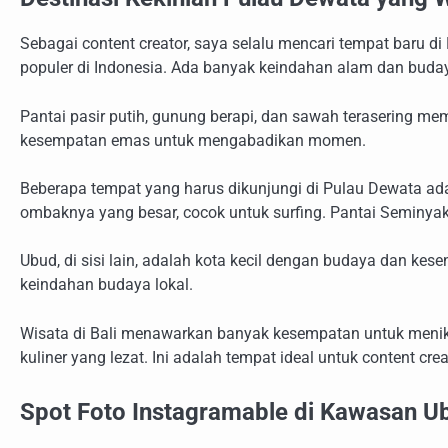
Sebagai content creator, saya selalu mencari tempat baru di 
populer di Indonesia. Ada banyak keindahan alam dan budaya
Pantai pasir putih, gunung berapi, dan sawah terasering m
kesempatan emas untuk mengabadikan momen.
Beberapa tempat yang harus dikunjungi di Pulau Dewata ada
ombaknya yang besar, cocok untuk surfing. Pantai Seminyak 
Ubud, di sisi lain, adalah kota kecil dengan budaya dan ke
keindahan budaya lokal.
Wisata di Bali menawarkan banyak kesempatan untuk menikma
kuliner yang lezat. Ini adalah tempat ideal untuk content 
Spot Foto Instagramable di Kawasan U