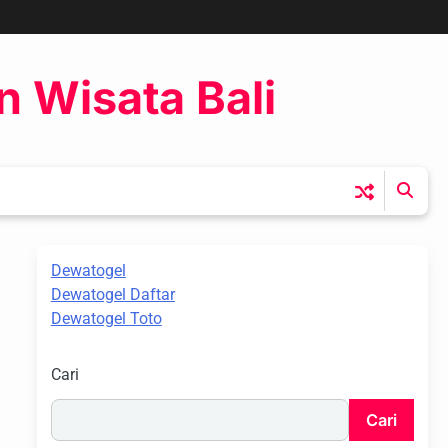
n Wisata Bali
Dewatogel
Dewatogel Daftar
Dewatogel Toto
Cari
Cari