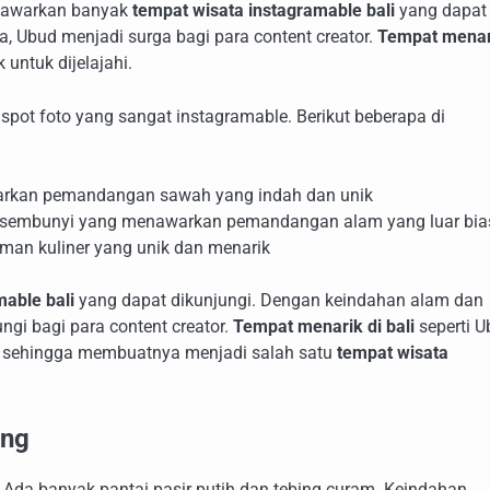
menawarkan banyak
tempat wisata instagramable bali
yang dapat
a, Ubud menjadi surga bagi para content creator.
Tempat menar
ntuk dijelajahi.
pot foto yang sangat instagramable. Berikut beberapa di
warkan pemandangan sawah yang indah dan unik
ersembunyi yang menawarkan pemandangan alam yang luar bia
man kuliner yang unik dan menarik
mable bali
yang dapat dikunjungi. Dengan keindahan alam dan
ngi bagi para content creator.
Tempat menarik di bali
seperti U
, sehingga membuatnya menjadi salah satu
tempat wisata
ing
a. Ada banyak pantai pasir putih dan tebing curam. Keindahan