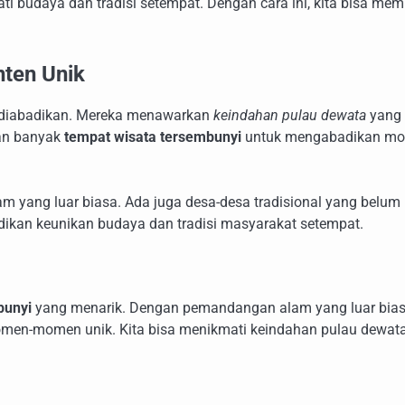
ti budaya dan tradisi setempat. Dengan cara ini, kita bisa me
ten Unik
k diabadikan. Mereka menawarkan
keindahan pulau dewata
yang
kan banyak
tempat wisata tersembunyi
untuk mengabadikan m
am yang luar biasa. Ada juga desa-desa tradisional yang belum
kan keunikan budaya dan tradisi masyarakat setempat.
bunyi
yang menarik. Dengan pemandangan alam yang luar biasa
men-momen unik. Kita bisa menikmati keindahan pulau dewata