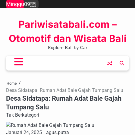
Skip
Minggu
09
Agu
2026
to
content
Pariwisatabali.com –
Otomotif dan Wisata Bali
Explore Bali by Car
Home
Desa Sidatapa: Rumah Adat Bale Gajah Tumpang Salu
Desa Sidatapa: Rumah Adat Bale Gajah
Tumpang Salu
Tak Berkategori
Januari 24, 2025
agus.putra