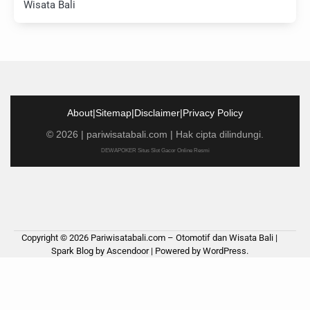
Wisata Bali
About
|
Sitemap
|
Disclaimer
|
Privacy Policy
©
2026
|
pariwisatabali.com
| Hak cipta dilindungi.
DEWAPOKER Situs Slot Gacor Online Resmi
Copyright © 2026
Pariwisatabali.com – Otomotif dan Wisata Bali
|
Spark Blog by
Ascendoor
| Powered by
WordPress
.